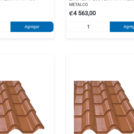
METALCO
₡4 563,00
Agregar
Agre