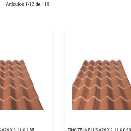
ista
Artículos
1
-
12
de
119
 #26 X 1.11 X 1.85
ZINC TEJA PLUS #26 X 1.11 X 0,60