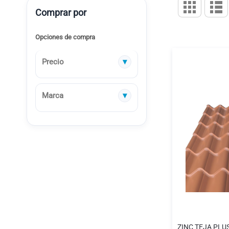
Ver
Parrilla
L
Comprar por
como
Opciones de compra
Precio
Marca
ZINC TEJA PLUS