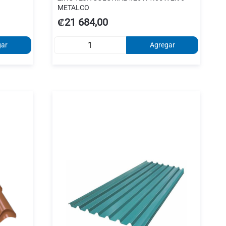
METALCO
₡21 684,00
gar
Agregar