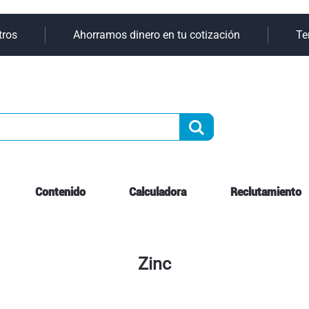
Ir
s
Ahorramos dinero en tu cotización
Tenem
al
contenido
Buscar
Contenido
Calculadora
Reclutamiento
Zinc