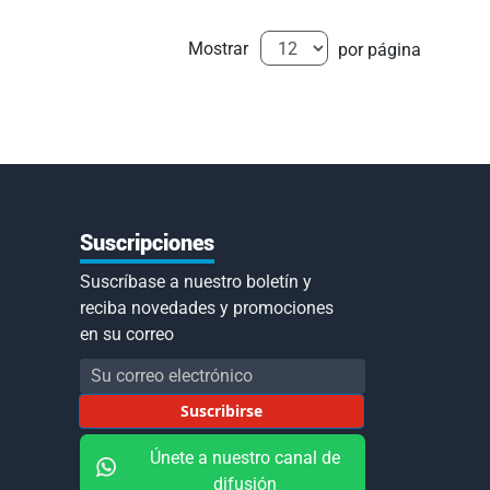
Mostrar
por página
Suscripciones
Suscríbase a nuestro boletín y
reciba novedades y promociones
en su correo
Inscríbase
a
Suscribirse
nuestro
boletín
Únete a nuestro canal de
de
difusión