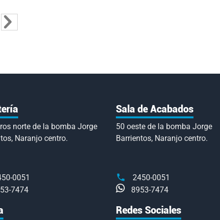
tás leyendo página
a
ina
Página
Siguiente
tería
Sala de Acabados
ros norte de la bomba Jorge
50 oeste de la bomba Jorge
tos, Naranjo centro.
Barrientos, Naranjo centro.
450-0051
2450-0051
53-7474
8953-7474
a
Redes Sociales