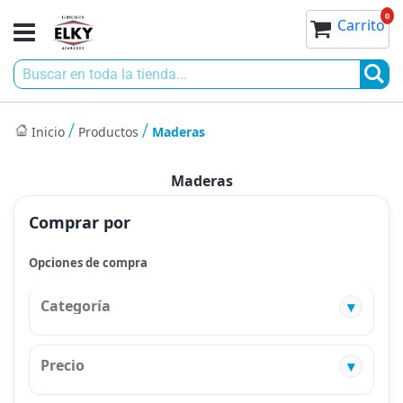
Ir
0
0
Toggle
Mi cesta
Carrito
al
Nav
contenido
Bu
Inicio
Productos
Maderas
Maderas
Comprar por
Opciones de compra
Categoría
Precio