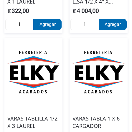
X 1 LAUREL
LISA 1/2 X 4" X
3.20MTS #8863000
₡322,00
₡4 004,00
Agregar
Agregar
VARAS TABLILLA 1/2
VARAS TABLA 1 X 6
X 3 LAUREL
CARGADOR