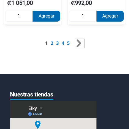
₡1 051,00
₡992,00
Agregar
Agregar
Página
Actualmente estás leyendo página
Página
Página
Página
Página
1
2
3
4
5
Página
Siguiente
Nuestras tiendas