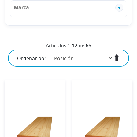
Marca
Artículos
1
-
12
de
66
Fijar
Ordenar por
Direcci
Descen