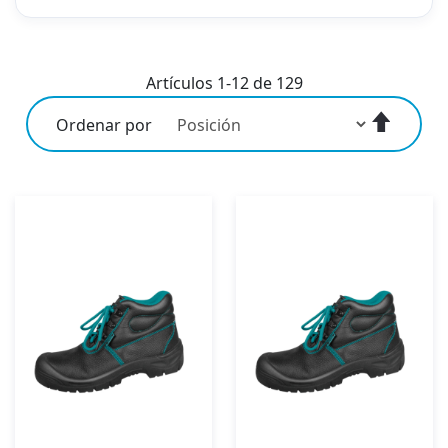
Artículos
1
-
12
de
129
Fijar
Ordenar por
Direcci
Descen