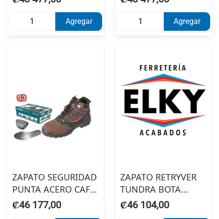
Agregar
Agregar
ZAPATO SEGURIDAD
ZAPATO RETRYVER
PUNTA ACERO CAFE
TUNDRA BOTA
TOTAL TSP227S3-40
NEGRO N42
₡46 177,00
₡46 104,00