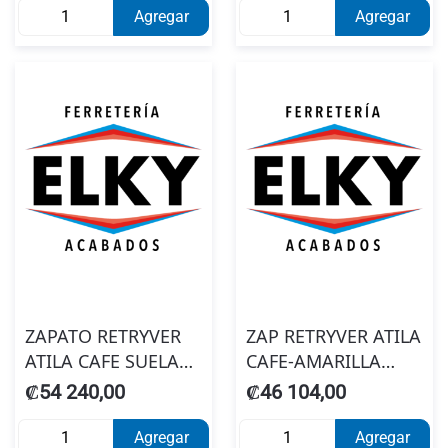
Agregar
Agregar
ZAPATO RETRYVER
ZAP RETRYVER ATILA
ATILA CAFE SUELA
CAFE-AMARILLA
AMARILA N41
N.42 #1011317150
₡54 240,00
₡46 104,00
Agregar
Agregar