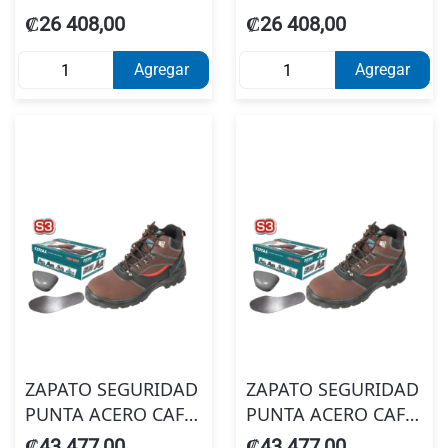
TOTAL TSP201S1P-40
TOTAL TSP201S1P-39
₡26 408,00
₡26 408,00
Agregar
Agregar
ZAPATO SEGURIDAD
ZAPATO SEGURIDAD
PUNTA ACERO CAFE
PUNTA ACERO CAFE
TOTAL TSP227S3-44
TOTAL TSP227S3-43
₡43 477,00
₡43 477,00