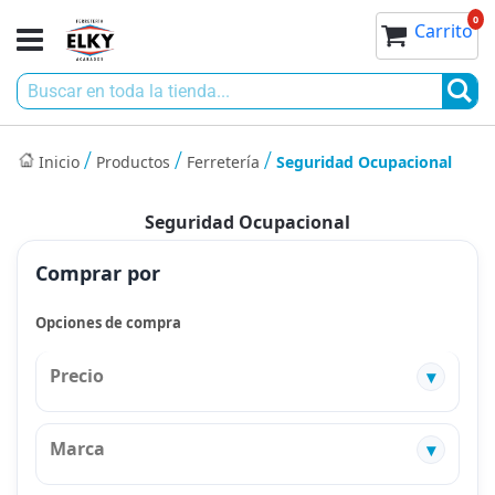
Ir
0
0
Toggle
Mi cesta
Carrito
al
Nav
contenido
Bu
Inicio
Productos
Ferretería
Seguridad Ocupacional
Seguridad Ocupacional
Comprar por
Opciones de compra
Precio
Marca