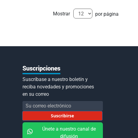
Mostrar
por página
Suscripciones
Suscríbase a nuestro boletín y
reciba novedades y promociones
en su correo
Inscríbase
a
Suscribirse
nuestro
boletín
Únete a nuestro canal de
de
difusión