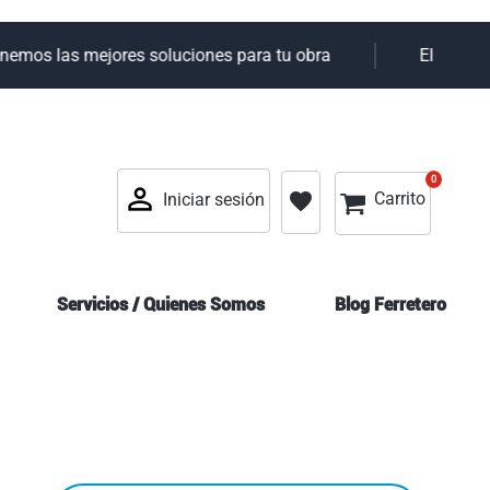
mos las mejores soluciones para tu obra
Elky tu ali
0
0
Mi cesta
favorite
Carrito
Iniciar sesión
Servicios / Quienes Somos
Blog Ferretero