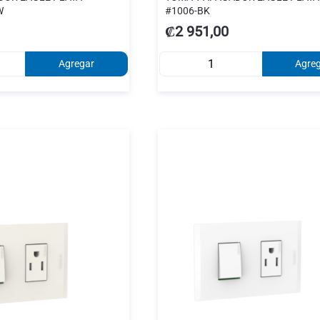
W
#1006-BK
₡2 951,00
Agregar
Agre