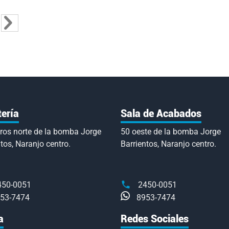
tás leyendo página
a
ina
Página
Siguiente
tería
Sala de Acabados
ros norte de la bomba Jorge
50 oeste de la bomba Jorge
tos, Naranjo centro.
Barrientos, Naranjo centro.
450-0051
2450-0051
53-7474
8953-7474
a
Redes Sociales