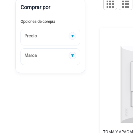
Ver
Parrilla
L
Comprar por
como
Opciones de compra
Precio
Marca
TOMA Y APAGA