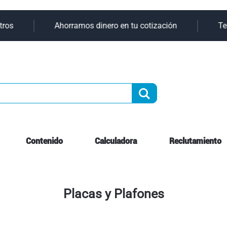
Ir
os
Ahorramos dinero en tu cotización
Tene
al
contenido
Buscar
Contenido
Calculadora
Reclutamiento
Placas y Plafones