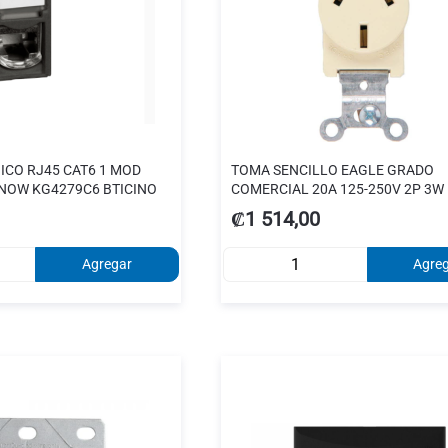
ICO RJ45 CAT6 1 MOD
TOMA SENCILLO EAGLE GRADO
 NOW KG4279C6 BTICINO
COMERCIAL 20A 125-250V 2P 3W
#805-W NEMA 10-20R
₡1 514,00
Agregar
Agre