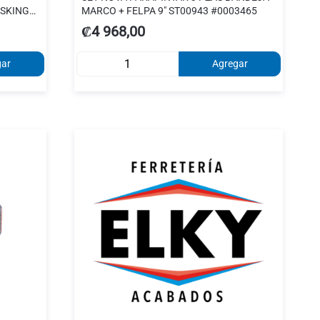
SKING
MARCO + FELPA 9" ST00943 #0003465
₡4 968,00
gar
Agregar