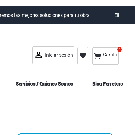
mos las mejores soluciones para tu obra
Elky tu al
0
0
Mi cesta
favorite
Carrito
Iniciar sesión
Servicios / Quienes Somos
Blog Ferretero