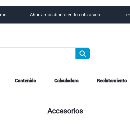
Ir
os
Ahorramos dinero en tu cotización
Tene
al
contenido
Buscar
Contenido
Calculadora
Reclutamiento
Accesorios