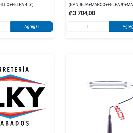
LLO+FELPA 4.5")
(BANDEJA+MARCO+FELPA 9"+MA
R00397-2)
₡3 704,00
Agregar
Agre