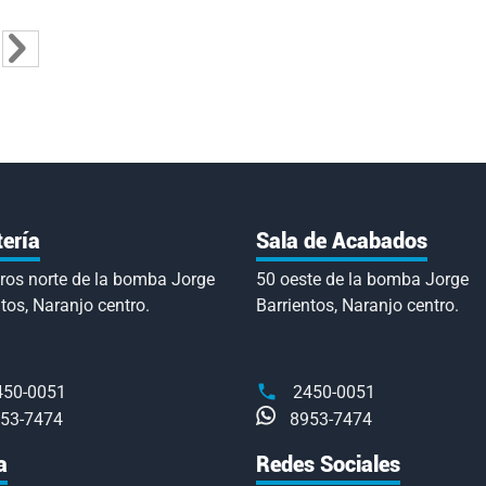
tás leyendo página
a
ina
Página
Siguiente
tería
Sala de Acabados
ros norte de la bomba Jorge
50 oeste de la bomba Jorge
tos, Naranjo centro.
Barrientos, Naranjo centro.
450-0051
2450-0051
53-7474
8953-7474
a
Redes Sociales