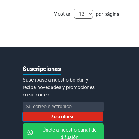
Mostrar
por página
Suscripciones
Suscríbase a nuestro boletín y
reciba novedades y promociones
en su correo
Inscríbase
a
Suscribirse
nuestro
boletín
Únete a nuestro canal de
de
difusión