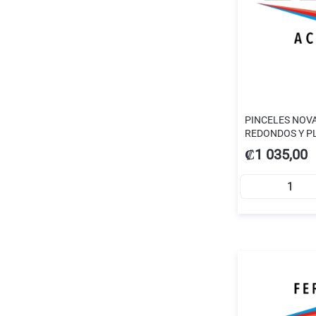
PINCELES NOV
REDONDOS Y PL
#0010619
₡1 035,00