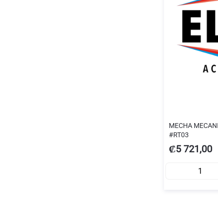
MECHA MECANI
#RT03
₡5 721,00