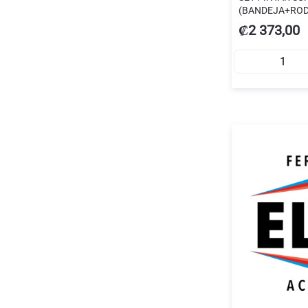
(BANDEJA+RODI
R6500007750
₡2 373,00