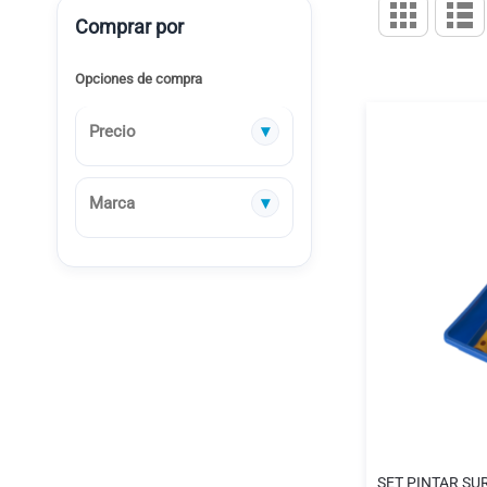
Ver
Parrilla
L
Comprar por
como
Opciones de compra
Precio
Marca
SET PINTAR SUR