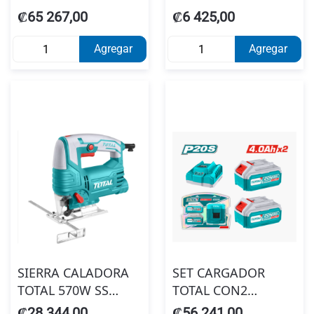
INALAMBRICA 20V
1/2X24T 2PCS
₡65 267,00
₡6 425,00
SINBAT #TSLI1851
TAC2331653
#40005770
Agregar
Agregar
SIERRA CALADORA
SET CARGADOR
TOTAL 570W SS
TOTAL CON2
UTS206656
BATERIAS 4.0AH
₡28 344,00
₡56 241,00