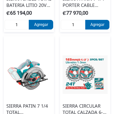
BATERIA LITIO 20V
PORTER CABLE
SINB #TRSLI1151
#PCE300 15.0AMP
₡65 194,00
₡77 970,00
120V
Agregar
Agregar
SIERRA PATIN 7 1/4
SIERRA CIRCULAR
TOTAL
TOTAL CALZADA 6-