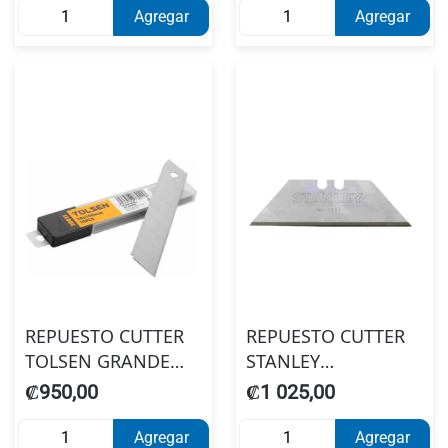
#4005463
Agregar
Agregar
REPUESTO CUTTER
REPUESTO CUTTER
TOLSEN GRANDE
STANLEY
#30011
TRIANGULAR 11-921
₡950,00
₡1 025,00
(5 HOJAS) GRANDE
Agregar
Agregar