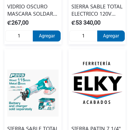
VIDRIO OSCURO
SIERRA SABLE TOTAL
MASCARA SOLDAR
ELECTRICO 120V
#10
UTS100806
₡267,00
₡53 340,00
Agregar
Agregar
SIERRA SABLE TOTAL
SIERRA PATIN 7 1/4"