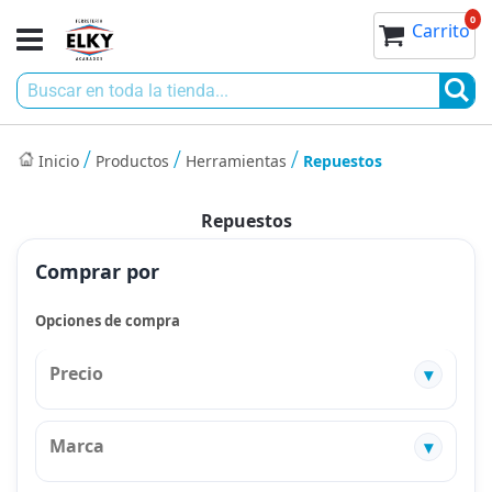
Ir
0
0
Toggle
Mi cesta
Carrito
al
Nav
contenido
Bu
Inicio
Productos
Herramientas
Repuestos
Repuestos
Comprar por
Opciones de compra
Precio
Marca