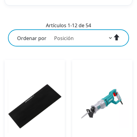
Artículos
1
-
12
de
54
Fijar
Ordenar por
Direcci
Descen