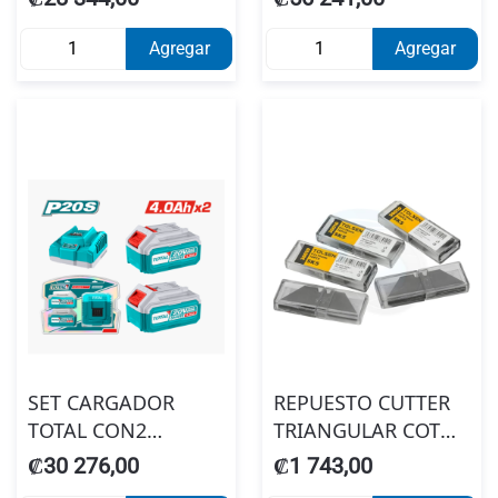
UTFBCPK1424
#40005331
Agregar
Agregar
SET CARGADOR
REPUESTO CUTTER
TOTAL CON2
TRIANGULAR COTO
BATERIA 4.0A
PRO TOLSEN "30010
₡30 276,00
₡1 743,00
UTFBCCPK1222
(10 UDS)