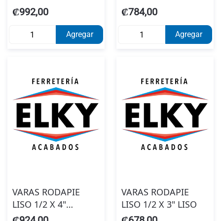
₡992,00
₡784,00
Agregar
Agregar
VARAS RODAPIE
VARAS RODAPIE
LISO 1/2 X 4"
LISO 1/2 X 3" LISO
LAUREL
₡924,00
₡678,00