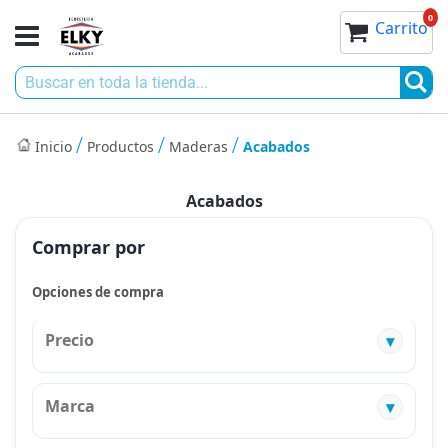
Ir
0
0
Toggle
Mi cesta
Carrito
al
Nav
contenido
Bu
Inicio
Productos
Maderas
Acabados
Acabados
Comprar por
Opciones de compra
Precio
Marca