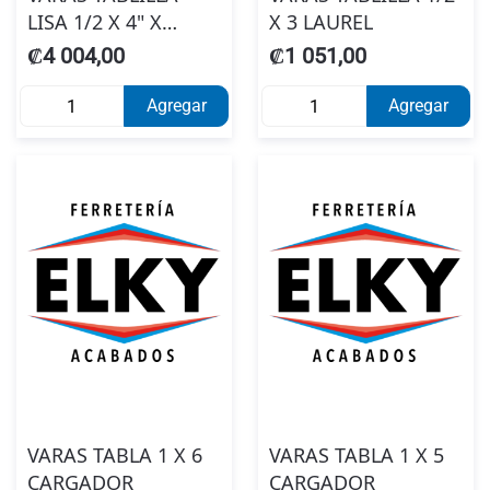
LISA 1/2 X 4" X
X 3 LAUREL
3.20MTS #8863000
₡4 004,00
₡1 051,00
Agregar
Agregar
VARAS TABLA 1 X 6
VARAS TABLA 1 X 5
CARGADOR
CARGADOR