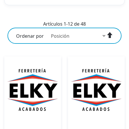
Artículos
1
-
12
de
48
Fijar
Ordenar por
Direcci
Descen