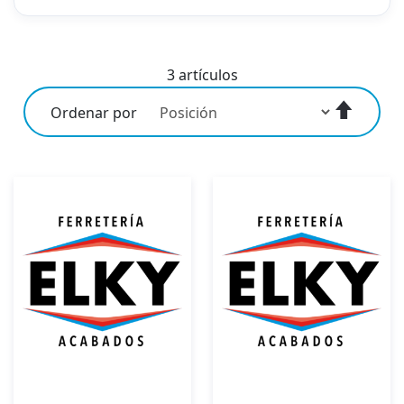
3
artículos
Fijar
Ordenar por
Direcci
Descen