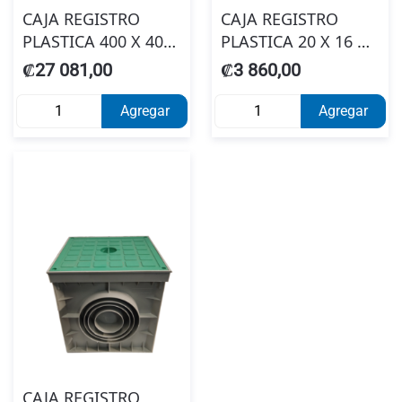
CAJA REGISTRO
CAJA REGISTRO
PLASTICA 400 X 400
PLASTICA 20 X 16 X
POP CON TAPA LISA
24 CM POP CON
₡27 081,00
₡3 860,00
GRIS #CP404044
TAPA VALVE BOX 6"
SENKRON
Agregar
Agregar
CAJA REGISTRO