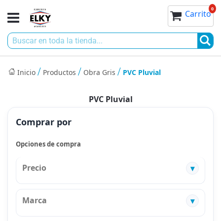
Ir
0
0
Toggle
Mi cesta
Carrito
al
Nav
contenido
Bu
Inicio
Productos
Obra Gris
PVC Pluvial
PVC Pluvial
Comprar por
Opciones de compra
Precio
Marca