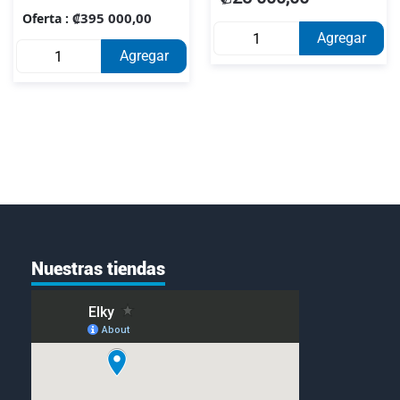
PROD0000385
·000091199GLS
₡395 000,00
Oferta
Agregar
Agregar
Nuestras tiendas