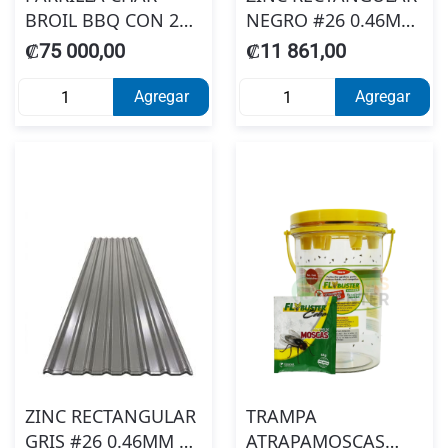
BROIL BBQ CON 2
NEGRO #26 0.46MM
QUEMADORES A
X 1.07 X 1.83
₡75 000,00
₡11 861,00
GAS
METALCO
Agregar
Agregar
ZINC RECTANGULAR
TRAMPA
GRIS #26 0.46MM X
ATRAPAMOSCAS