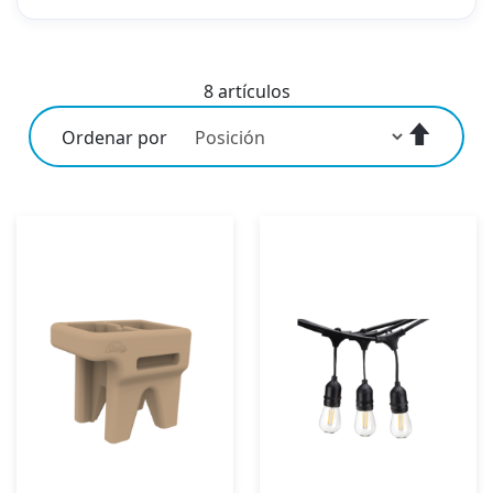
8
artículos
Fijar
Ordenar por
Direcci
Descen