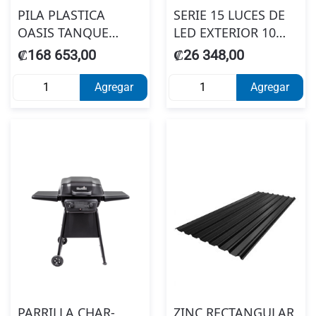
PILA PLASTICA
SERIE 15 LUCES DE
OASIS TANQUE
LED EXTERIOR 10
DERECHO BEIGE
MTSGLS STRING
₡168 653,00
₡26 348,00
ECOTANK (1 MTS A X
FANTASY 2400LM
0.70F X 0.89 ALTO)
IP65 #95088150A
Agregar
Agregar
PROD0000404
PARRILLA CHAR-
ZINC RECTANGULAR