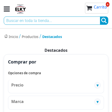
Ir
0
0
Toggle
Mi cesta
Carrito
al
Nav
contenido
Bu
Inicio
Productos
Destacados
Destacados
Comprar por
Opciones de compra
Precio
Marca