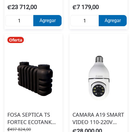
1.07 X 3.66
FLYBUSTER
₡23 712,00
₡7 179,00
METALCO
CEBO+TRAMPA 50G
Agregar
Agregar
Oferta
FOSA SEPTICA TS
CAMARA A19 SMART
FORTEC ECOTANK
VIDEO 110-220V
1.500 LTS NEGRO
NOM E27
₡497 824,00
₡28 000,00