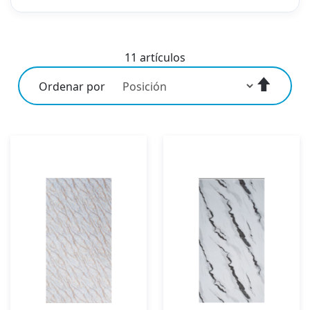
11
artículos
Fijar
Ordenar por
Direcci
Descen