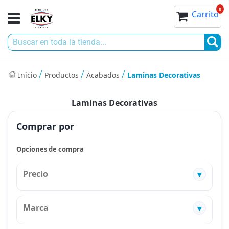
Ir
0
0
Toggle
Mi cesta
Carrito
al
Nav
contenido
Bu
Inicio
Productos
Acabados
Laminas Decorativas
Laminas Decorativas
Comprar por
Opciones de compra
Precio
Marca