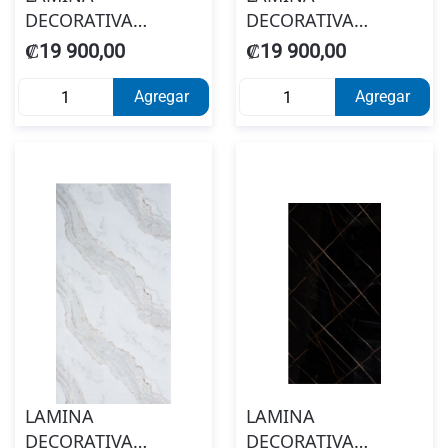
DECORATIVA
DECORATIVA
MARMOL PVC
MARMOL PVC
₡19 900,00
₡19 900,00
CALIZA 1.22 X 2.44 X
CLASICO GRIS 1.22 X
3MM KL8160
2.44 X 3MM K8257
Agregar
Agregar
#02163816000
#02163825700
LAMINA
LAMINA
DECORATIVA
DECORATIVA