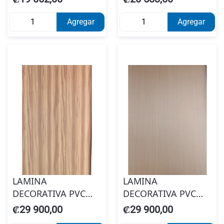
BLANCO DORADO
CALACATA 122 X
1.22 X 2.44 X 3MM
2.44 3MM KL8025
Agregar
Agregar
#02163824100
LAMINA
LAMINA
DECORATIVA PVC
DECORATIVA PVC
ROBLE CLARO
ROBLE OSCURO
₡29 900,00
₡29 900,00
BAMBOO
BAMBOO