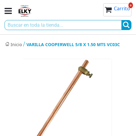
Ir
0
0
Toggle
Mi cesta
Carrito
al
Nav
contenido
Bu
Inicio
VARILLA COOPERWELL 5/8 X 1.50 MTS VC03C
Saltar
al
final
de
la
galería
de
imágenes