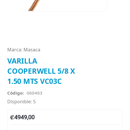
Saltar
al
comienzo
de
la
Marca: Masaca
galería
de
VARILLA
imágenes
COOPERWELL 5/8 X
1.50 MTS VC03C
Código:
060493
Disponible: 5
₡4949,00