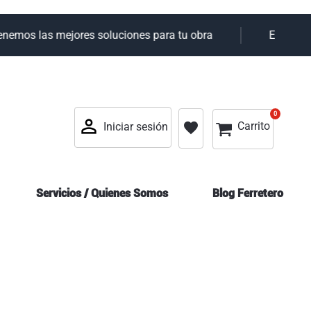
nemos las mejores soluciones para tu obra
Elky tu a
0
0
Mi cesta
favorite
Carrito
Iniciar sesión
Servicios / Quienes Somos
Blog Ferretero