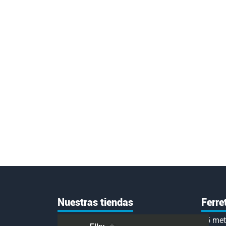
Nuestras tiendas
Ferre
75 met